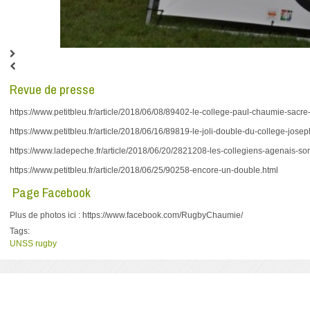
Revue de presse
https://www.petitbleu.fr/article/2018/06/08/89402-le-college-paul-chaumie-sacr
https://www.petitbleu.fr/article/2018/06/16/89819-le-joli-double-du-college-jos
https://www.ladepeche.fr/article/2018/06/20/2821208-les-collegiens-agenais-s
https://www.petitbleu.fr/article/2018/06/25/90258-encore-un-double.html
Page Facebook
Plus de photos ici : https://www.facebook.com/RugbyChaumie/
Tags:
UNSS
rugby